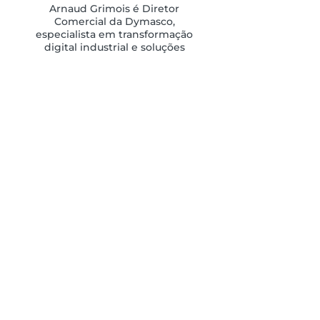
Arnaud Grimois é Diretor
Comercial da Dymasco,
especialista em transformação
digital industrial e soluções
MES, APS e Digital
Manufacturing.
Há mais de 20 anos que
acompanha empresas
industriais na sua
transformação digital e na
otimização da sua produção.
SOBRE DYMASCO
Ator de referência na Indústria 4.0 e
parceiro da Dassault Systèmes, a
Dymasco acelera a transformação
digital dos industriais.