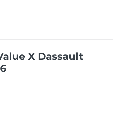
ões
Recursos
Eventos
Carreiras
Dymas
alue X Dassault
26