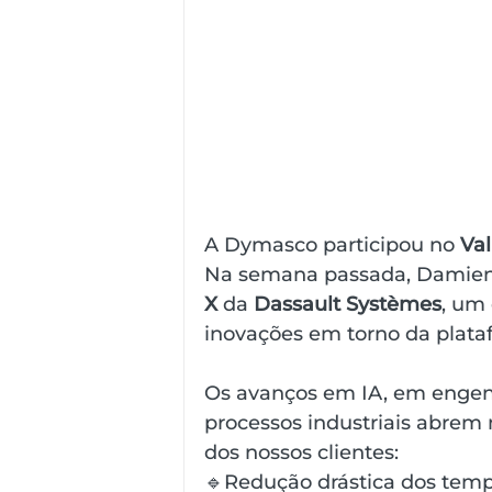
A Dymasco participou no 
Va
Na semana passada, Damien
X
 da 
Dassault Systèmes
, um 
inovações em torno da pla
Os avanços em IA, em engen
processos industriais abrem
dos nossos clientes:
🔹Redução drástica dos tem