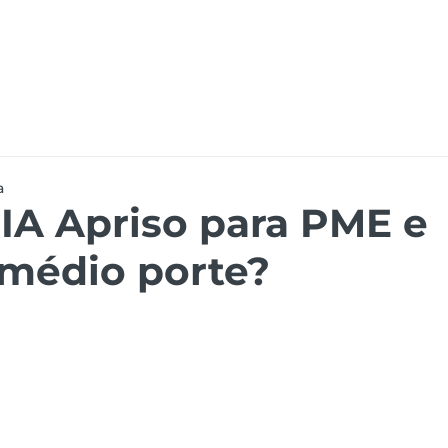
ões
Recursos
Eventos
Carreiras
Dymas
a
A Apriso para PME e
médio porte?