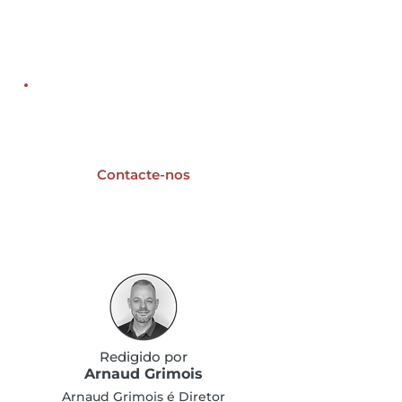
APS
Dassault Systèmes
MES é o ERP d
Notícias
2026
produção?
Um projeto de
digitalização industrial?
Contacte-nos
Redigido por
Arnaud Grimois
Arnaud Grimois é Diretor