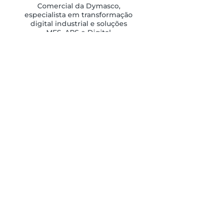
Comercial da Dymasco,
especialista em transformação
digital industrial e soluções
MES, APS e Digital
Manufacturing.
Há mais de 20 anos que
acompanha empresas
industriais na sua
transformação digital e na
otimização da sua produção.
SOBRE DYMASCO
Ator de referência na Indústria 4.0 e
parceiro da Dassault Systèmes, a
Dymasco acelera a transformação
digital dos industriais.