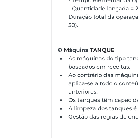
- Tempo elementar da op
- Quantidade lançada = 
Duração total da operação
50).
⚙️ 
M
áquina
 TANQUE
As máquinas do tipo tan
baseados em receitas.
Ao contrário das máquin
aplica-se a todo o conteú
anteriores.
Os tanques têm capacid
A limpeza dos tanques é
Gestão das regras de en