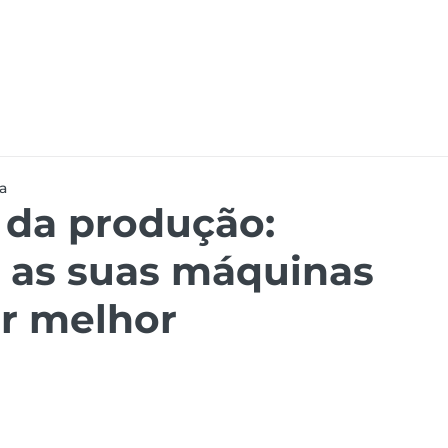
ões
Recursos
Eventos
Carreiras
Dymas
ra
da produção:
 as suas máquinas
ar melhor