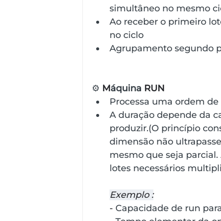
simultâneo no mesmo ci
Ao receber o primeiro lo
no ciclo
Agrupamento segundo par
⚙️ 
M
áquina
 RUN
Processa uma ordem de f
A duração depende da c
produzir.(O princípio con
dimensão não ultrapasse 
mesmo que seja parcial.
lotes necessários multip
Exemplo :
- 
Capacidade de run para