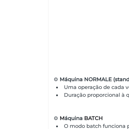
⚙️
 Máquina NORMALE (stand
Uma operação de cada v
Duração proporcional à 
⚙️ 
M
áquina
 BATCH
O modo batch funciona po