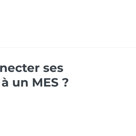
ons
Ressources
Événements
Carrières
Dym
necter ses
à un MES ?