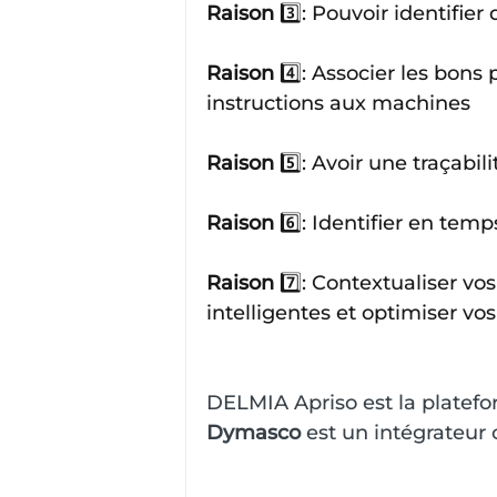
Raison
 3️⃣: Pouvoir identifie
Raison
 4️⃣: Associer les bo
instructions aux machines
Raison
 5️⃣: Avoir une traçabi
Raison
 6️⃣: Identifier en temp
Raison 
7️⃣: Contextualiser v
intelligentes et optimiser v
DELMIA Apriso est la plate
Dymasco
 est un intégrateur 