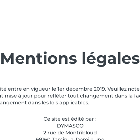
ons
Ressources
Événements
Carrières
Dym
Mentions légales
ité entre en vigueur le 1er décembre 2019. Veuillez not
nt mise à jour pour refléter tout changement dans la fa
angement dans les lois applicables.
Ce site est édité par :
DYMASCO
2 rue de Montribloud
69160 Tassin-la-Demi-Lune