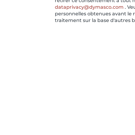
retirer ce consentement à tout 
dataprivacy@dymasco.com
. Ve
personnelles obtenues avant le r
traitement sur la base d'autres
À PROPOS DE DYMASCO
Acteur de référence en Industrie
4.0 et partenaire de Dassault
Systèmes, Dymasco accélère la
transformation digitale des
industriels.