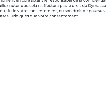
moment en contactant le responsable de la confidenti
uillez noter que cela n'affectera pas le droit de Dymasco
etrait de votre consentement, ou son droit de poursuiv
 bases juridiques que votre consentement.
LIENS RAPIDES
SUIVEZ-NOUS
Services
LinkedIn
Solutions
Instagram
Carrières
A propos
Partenariat Dassault Systèmes
Blog