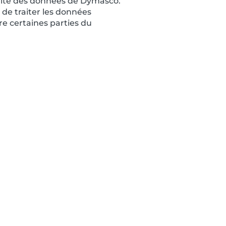
alité des données de Dymasco.
 de traiter les données
re certaines parties du
CONTACTEZ-NOUS
contact@dymasco.com
FR: +33 4 22 91 55 51
ES: +34 690 625 098