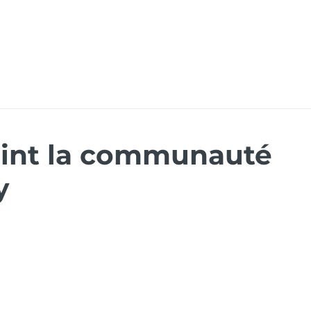
ons
Ressources
Événements
Carrières
Dym
int la communauté
y