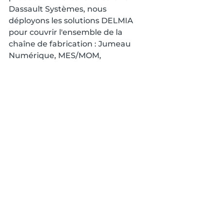
Dassault Systèmes, nous 
déployons les solutions DELMIA 
pour couvrir l'ensemble de la 
chaîne de fabrication : Jumeau 
Numérique, MES/MOM, 
Planification & Ordonnancement, 
Connectivité Industrielle, 
Plateforme de Données 
Industrielles.
Voir tout
Posts similaires