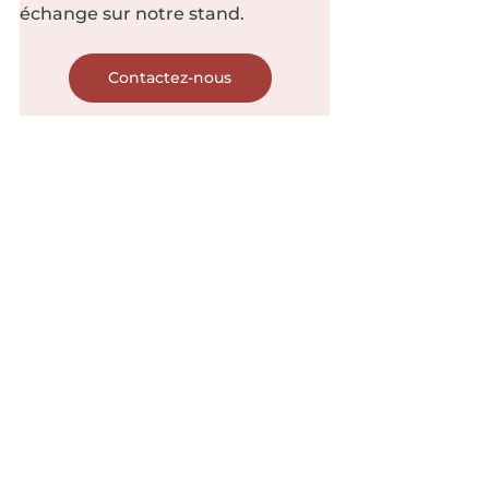
échange sur notre stand.
Contactez-nous
À propos de Dymasco
Dymasco accompagne les 
industriels dans la transformation 
numérique de leurs outils de 
production. Partenaire certifié 
Dassault Systèmes, nous 
déployons les solutions DELMIA 
pour couvrir l'ensemble de la 
chaîne de fabrication : Jumeau 
Numérique, MES/MOM, 