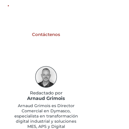
operarios?
equipos
¿Un proyecto de
digitalización industrial?
Contáctenos
Redactado por
Arnaud Grimois
Arnaud Grimois es Director
Comercial en Dymasco,
especialista en transformación
digital industrial y soluciones
MES, APS y Digital