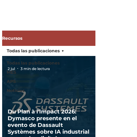
Recursos
Todas las publicaciones
Todas las publicaciones
2 jul
3 min de lectura
MES
APS
Noticias
Du Plan à l'Impact 2026:
Dymasco presente en el
evento de Dassault
Systèmes sobre IA industrial