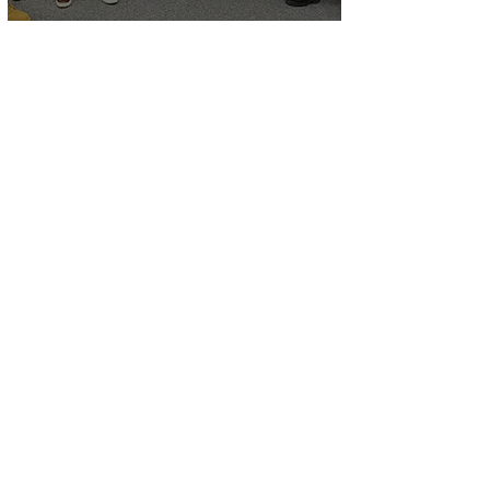
18 feb
1 min de lectura
Dymasco en el Club de
Usuarios DELMIA Planning &
Optimisation 2026
ACERCA DE DYMASCO