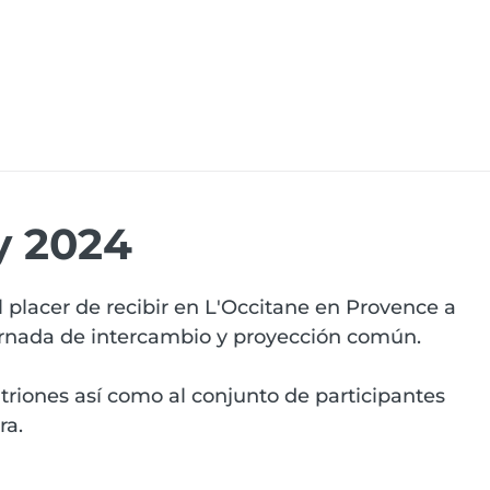
iones
Recursos
Eventos
Carreras
Dymas
y 2024
l placer de recibir en L'Occitane en Provence a 
jornada de intercambio y proyección común.
riones así como al conjunto de participantes 
ra.