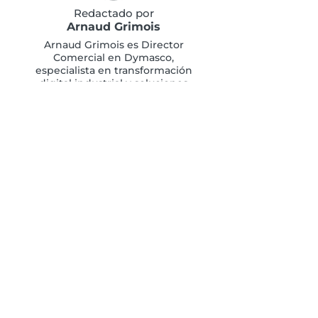
Redactado por
Arnaud Grimois
Arnaud Grimois es Director
Comercial en Dymasco,
especialista en transformación
digital industrial y soluciones
MES, APS y Digital
Manufacturing.
Desde hace más de 20 años,
acompaña a las empresas
industriales en su
transformación digital y en la
optimización de su producción.
ACERCA DE DYMASCO
Actor de referencia en la Industria 4.0
y socio de Dassault Systèmes,
Dymasco acelera la transformación