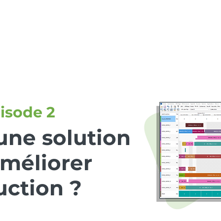
ões
Recursos
Eventos
Carreiras
Dymas
isode 2
ne solution
méliorer
uction ?