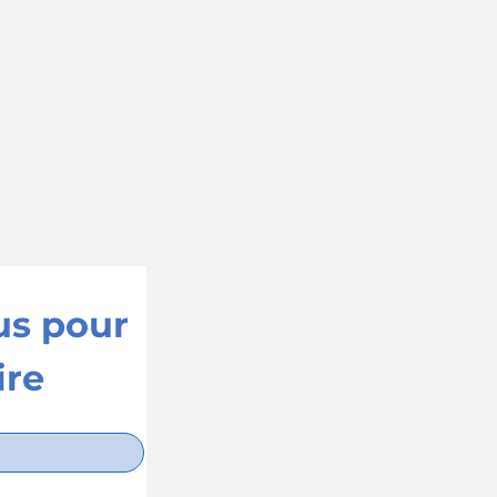
s pour 
ire