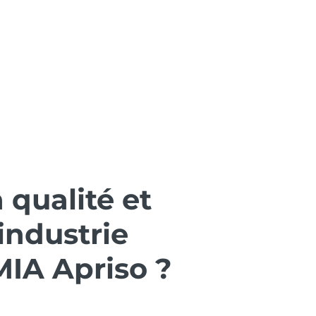
asco
Contact
 qualité et
industrie
MIA Apriso ?