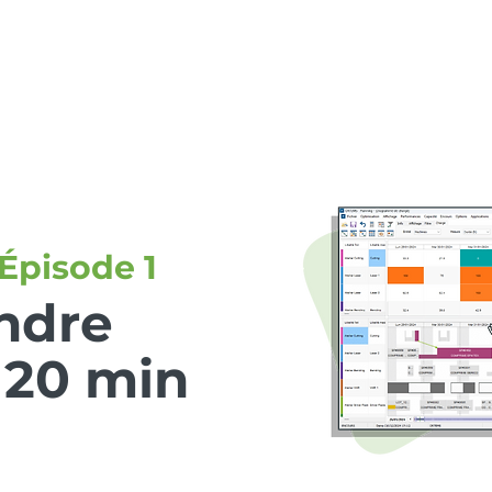
ons
Ressources
Événements
Carrières
Dym
Épisode 1
ndre
 20 min