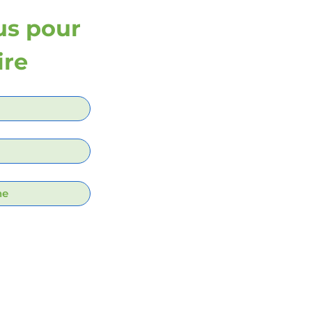
s pour 
ire