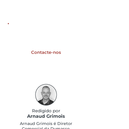
Utilizadores DELMIA
resolver prob
Notícias
Planning &
ausência de
Optimisation 2026
operadores?
Um projeto de
digitalização industrial?
Contacte-nos
Redigido por
Arnaud Grimois
Arnaud Grimois é Diretor
Comercial da Dymasco,