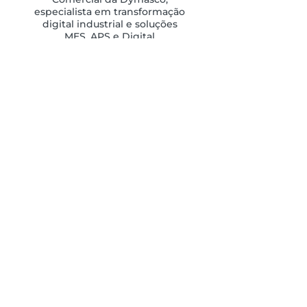
especialista em transformação
digital industrial e soluções
MES, APS e Digital
Manufacturing.
Há mais de 20 anos que
acompanha empresas
industriais na sua
transformação digital e na
otimização da sua produção.
SOBRE DYMASCO
Ator de referência na Indústria 4.0 e
parceiro da Dassault Systèmes, a
Dymasco acelera a transformação
digital dos industriais.
ENLACES RÁPIDOS