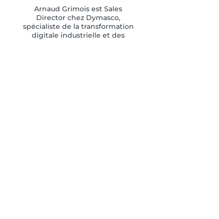
Arnaud Grimois est Sales
Director chez Dymasco,
spécialiste de la transformation
digitale industrielle et des
solutions MES, APS et Digital
Manufacturing.
Depuis plus de 20 ans, il
accompagne les industriels
dans leur transformation
numérique et l’optimisation de
leur production.
À PROPOS DE DYMASCO
Acteur de référence en Industrie 4.0 et
partenaire de Dassault Systèmes,
Dymasco accélère la transformation
digitale des industriels.